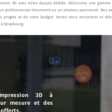
pression 3D avec notre équipe dédiée. Découvrez une gamme
 un professionnel chevronné ou un amateur passionné. Nos exp
s projets et de votre budget. Venez nous rencontrer et d
 à Strasbourg.
'impression 3D à
sur mesure et des
offerts.