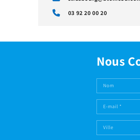
03 92 20 00 20
Nous C
Nom
E-mail
*
Ville