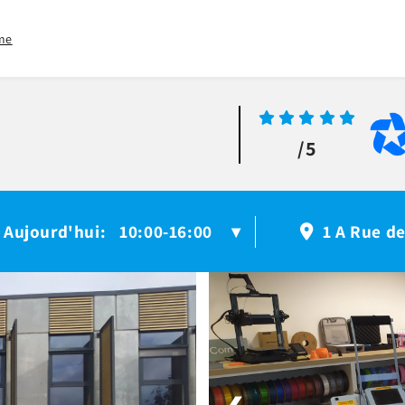
me
/5
Aujourd'hui
10:00-16:00
:
▾
1 A Rue de