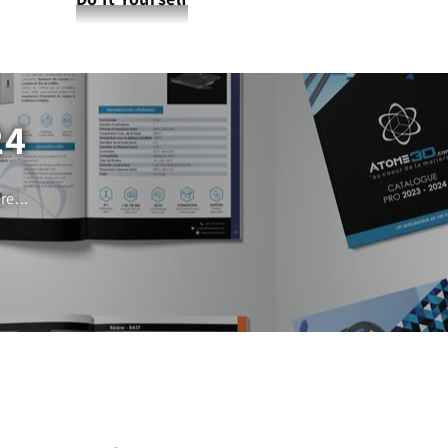
24
e...