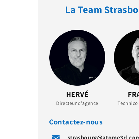
La Team Strasb
HERVÉ
FR
Directeur d'agence
Technico
Contactez-nous
strasbourg@atome3d.co