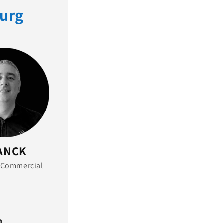
ourg
ANCK
 Commercial
m