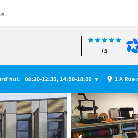
me
/5
urd'hui
08:30-12:30, 14:00-18:00
:
▾
1 A Rue 