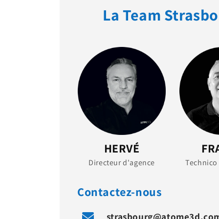
La Team Strasb
HERVÉ
FR
Directeur d'agence
Technico
Contactez-nous
strasbourg@atome3d.co