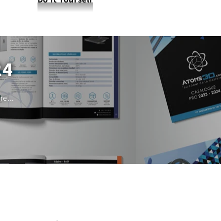
24
e...