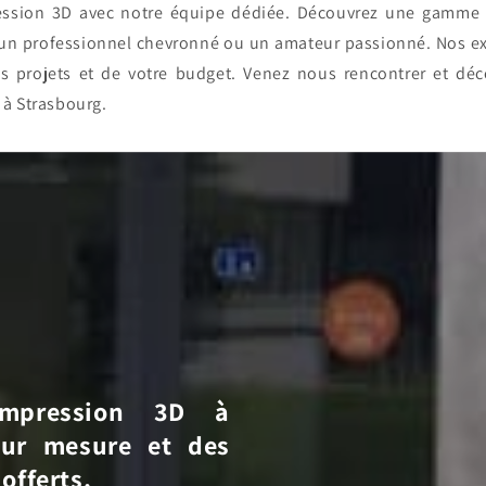
pression 3D avec notre équipe dédiée. Découvrez une gamme
 un professionnel chevronné ou un amateur passionné. Nos exp
s projets et de votre budget. Venez nous rencontrer et d
 à Strasbourg.
'impression 3D à
sur mesure et des
offerts.