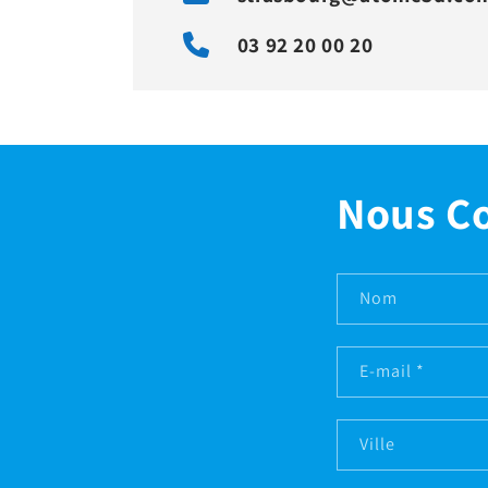
03 92 20 00 20
Nous C
Nom
E-mail
*
Ville