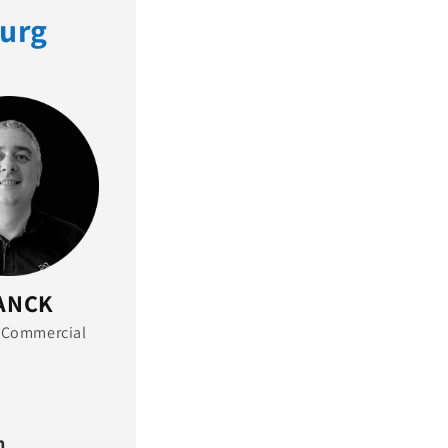
ourg
ANCK
 Commercial
m